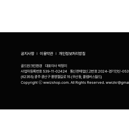
공지사항
이용약관
개인정보처리방침
골드원크린환경
대표이사
박정미
사업자등록번호
539-11-02424
통신판매업신고번호
2024-경기안산-053
(62355) 광주 광산구 풍영철길로 15 (우산동, 콜럼버스월드)
Copyright ⓒ wwizshop.com. All Rights Reserved. wwizkr@gma