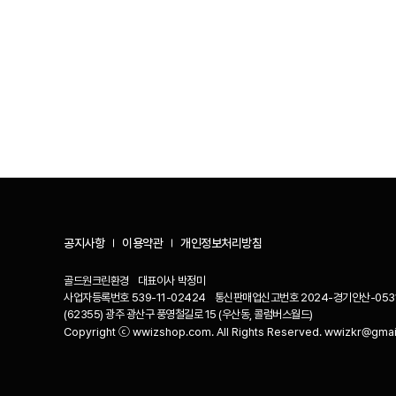
공지사항
이용약관
개인정보처리방침
골드원크린환경
대표이사
박정미
사업자등록번호
539-11-02424
통신판매업신고번호
2024-경기안산-053
(62355) 광주 광산구 풍영철길로 15 (우산동, 콜럼버스월드)
Copyright ⓒ wwizshop.com. All Rights Reserved. wwizkr@gma